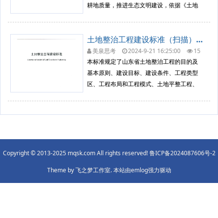
耕地质量，推进生态文明建设，依据《土地
管理法》、《基本农田管理条例》、《土地
复垦条例》等规定，制定本规范。
土地整治工程建设标准（扫描）（DB37T 2840-2016）
美泉思考
2024-9-21 16:25:00
15
43
工程技术
本标准规定了山东省土地整治工程的目的及
基本原则、建设目标、建设条件、工程类型
区、工程布局和工程模式、土地平整工程、
灌溉与排水工程、田间道路工程、农田防护
与生态环境保持工程等内容。 本标准适用于
山东省范围内的土地整治项目，包括土地整
理、土地复垦、土地开发项目等。
Copyright © 2013-2025 mqsk.com All rights reserved!
鲁ICP备2024087606号-2
Theme by
飞之梦工作室.
本站由emlog强力驱动