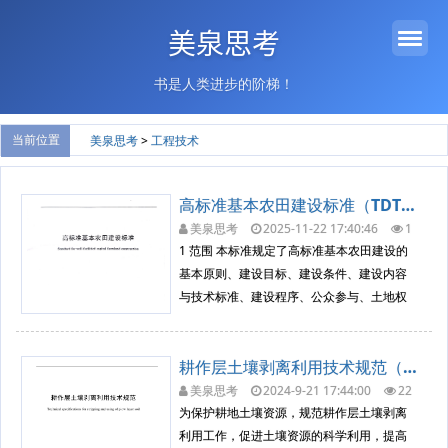
美泉思考
书是人类进步的阶梯！
当前位置
美泉思考
>
工程技术
高标准基本农田建设标准（TDT 1033-2012 ）
美泉思考
2025-11-22 17:40:46
1
968
工程技术
1 范围 本标准规定了高标准基本农田建设的
基本原则、建设目标、建设条件、建设内容
与技术标准、建设程序、公众参与、土地权
属调整、信息化建设与档案管理、绩效评价
等。 本标准适用于全国范围内开展的高标准
耕作层土壤剥离利用技术规范（TDT 1048-2016）
基本农田建设活动。 高标准基本农田建设除
应遵循本标准外，尚应符合国家现行有关标
美泉思考
2024-9-21 17:44:00
22
38
工程技术
准的规定。 2规范性引用文...
为保护耕地土壤资源，规范耕作层土壤剥离
利用工作，促进土壤资源的科学利用，提高