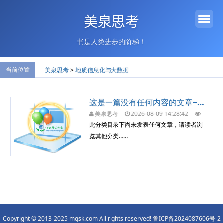
美泉思考
书是人类进步的阶梯！
当前位置
美泉思考
>
地质信息化与大数据
这是一篇没有任何内容的文章~~……
美泉思考
2026-08-09 14:28:42
0
无分类
此分类目录下尚未发表任何文章，请读者浏
览其他分类……
Copyright © 2013-2025 mqsk.com All rights reserved!
鲁ICP备2024087606号-2