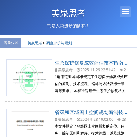
美泉思考
书是人类进步的阶梯！
当前位置
美泉思考
>
调查评价与规划
生态保护修复成效评估技术指南（试行）HJ 1272-2022
美泉思考
2025-11-26 22:51:42
2
278
调查评价与规划
1适用范围 本标准规定了生态保护修复成效评
估的原则、技术流程、指标与方法及报告编
写等要求。 本标准适用于生态保护修复相关
政策、规划、工程等生态环境成效评估。 2规
范性引用文件 本标准引用了下列文件或其中
省级和区域国土空间规划编制技术规程（原国土规划编制技术规程）（征求意见稿）
的条款。凡是注明日期的引用文件，仅注日
期的版本适用于本标准。 凡是未注日期的引
美泉思考
2024-9-28 10:02:00
23
40
调查评价与规划
用文件，其最新版本（...
本文件规定了省级国土空间规划的定位、任
务、编制原则和程序、技术路线，以及规划