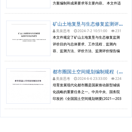
方案编制和成果要求等主要内容。 本文件适
用于各省(自治区）国土空间规划编制，暂不
含直辖市和港澳台地区。区域性国土空间规
矿山土地复垦与生态修复监测评价技术规范（GBT 43935-2024）
划可参照执行。
美泉思考
2024-7-2 10:51:00
231
6
调查评价与规划
本文件规定了矿山土地复垦与生态修复监测
评价目的与总体要求、工作流程﹑监测内
容、监测方法、评价方法、监测评价报告编
制及监测数据管理的要求。 本文件主要适用
于生产矿山土地复垦和生态修复活动的监测
都市圈国土空间规划编制规程（TDT 1091-2023）
与评价工作。
美泉思考
2024-6-6 23:33:00
224
0
调查评价与规划
培育发展现代化都市圈是国家推动新型城镇
化战略的重要任务之一。中共中央、国务院
印发的《全国国土空间规划纲要(2021—203
5年)》提出,加强空间资源统筹协调,推进城市
群、都市圈一体化布局。对跨区域国土空间
开发保护利用做出专门安排,是国土空间专项
规划的主要任务 为进一步加强对都市圈国土